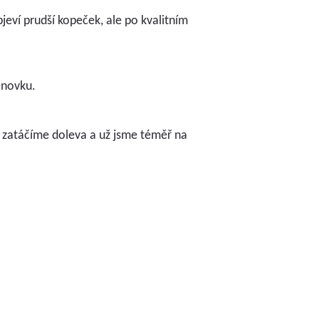
jeví prudší kopeček, ale po kvalitním
enovku.
e zatáčíme doleva a už jsme téměř na