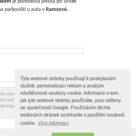
ákem
je pohodová jistota po široké
na parkovišti u auta v
Ramzové.
Tyto webové stránky používají k poskytování
služeb, personalizaci reklam a analýze
návštěvnosti soubory cookie. Informace o tom,
y na uvedených trasách se mohou
jak tyto webové stránky používáte, jsou sdíleny
ch cest vždy zohledňujte svůj fyzický
odmínky a vybavení k zajištění své
se společností Google. Používáním těchto
webových stránek souhlasíte s použitím souborů
cookie.
Více informací