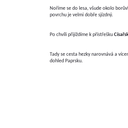
Noříme se do lesa, všude okolo borůvky
povrchu je velmi dobře sjízdný.
Po chvíli přijíždíme k přístřešku
Císařs
Tady se cesta hezky narovnává a více
dohled Paprsku.