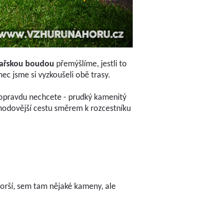
sařskou boudou
přemýšlíme, jestli to
c jsme si vyzkoušeli obě trasy.
o opravdu nechcete - prudký kamenitý
pohodovější cestu směrem k rozcestníku
orší, sem tam nějaké kameny, ale