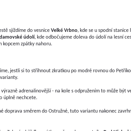
estě sjíždíme do vesnice
Velké Vrbno
, kde se u spodní stanice
damovské údolí
, kde odbočujeme doleva do údolí na lesní ce
m kopcem zpátky nahoru.
me, jestli si to střihnout zkratkou po modré rovnou do Petříko
varianty.
výrazně adrenalinovější - na kole s odpružením to může být ve
o úplně nechcete.
ené doprava směrem do Ostružné, tuto variantu nakonec zavr