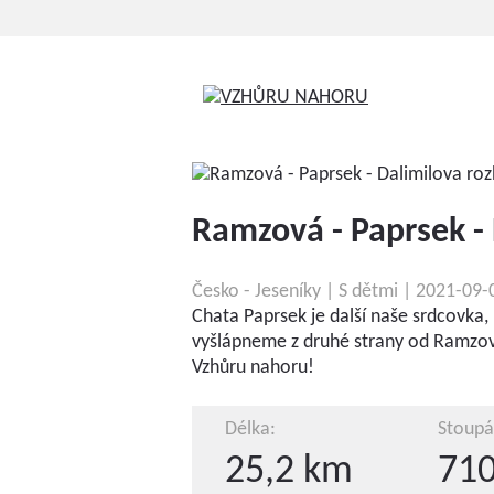
Ramzová - Paprsek -
Česko - Jeseníky | S dětmi | 2021-09-
Chata Paprsek je další naše srdcovka, 
vyšlápneme z druhé strany od Ramzové
Vzhůru nahoru!
Délka:
Stoupán
25,2 km
710