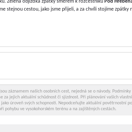
ku. Zelená objížďka zpátky směrem k rozcestníku
Pod Hřebeň
 stejnou cestou, jako jsme přijeli, a za chvíli stojíme zpátky 
jsou záznamem našich osobních cest, nejedná se o návody. Podmínk
 za jejich aktuální schůdnost či sjízdnost. Při plánování vašich vlastní
ně jako úroveň svých schopností. Nepodceňujte aktuální povětrnostní p
ři pohybu ve vysokohorském terénu a na zajištěných cestách.