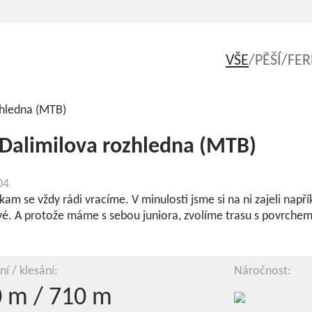
VŠE
/
PĚŠÍ
/
FER
 Dalimilova rozhledna (MTB)
04
kam se vždy rádi vracíme. V minulosti jsme si na ni zajeli napří
. A protože máme s sebou juniora, zvolíme trasu s povrchem
í / klesání:
Náročnost:
 m / 710 m