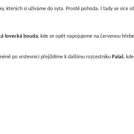
, kterých si užíváme do syta. Prostě pohoda. I tady se sice ob
ká lovecká bouda
, kde se opět napojujeme na červenou hřeb
méně po vrstevnici přejíždíme k dalšímu rozcestníku
Palaš
, kd