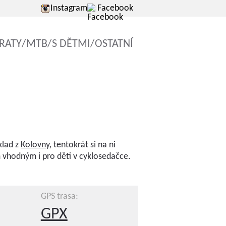
Instagram
Facebook
RATY
/
MTB
/
S DĚTMI
/
OSTATNÍ
klad z
Kolovny
, tentokrát si na ni
 vhodným i pro děti v cyklosedačce.
GPS trasa:
GPX