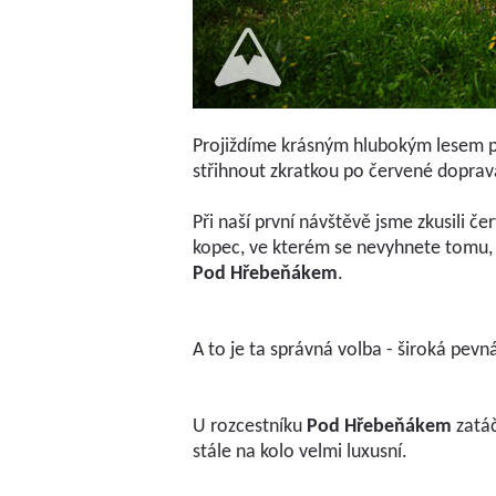
Projiždíme krásným hlubokým lesem po
střihnout zkratkou po červené doprav
Při naší první návštěvě jsme zkusili 
kopec, ve kterém se nevyhnete tomu, ab
Pod Hřebeňákem
.
A to je ta správná volba - široká pevná
U rozcestníku
Pod Hřebeňákem
zatáč
stále na kolo velmi luxusní.