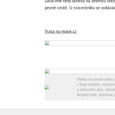
Zatáčíme tedy doleva na zelenou stez
pevné cestě. U rozcestníku se vydáváme
Trasa na mapy.cz
Výlety na tomto webu 
v čase změnit, neručíme
a zdravotní stav, stej
bezpečnosti, zejména p