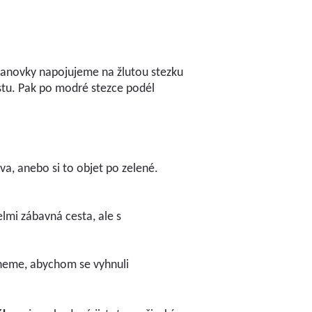
 lanovky napojujeme na žlutou stezku
stu. Pak po modré stezce podél
va, anebo si to objet po zelené.
lmi zábavná cesta, ale s
hneme, abychom se vyhnuli