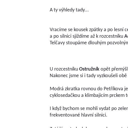
A ty výhledy tady...
Vracíme se kousek zpátky a po lesní c
a po silnici sjiždíme až k rozcestníku
A
Telčavy stoupáme dlouhým pozvolný
U rozcestníku
Ostružník
opět přemýšlí
Nakonec jsme si i tady vyzkoušeli obě 
Modrá zkratka rovnou do Petříkova je 
cyklosedačkou a klimbajicím prckem t
I když bychom se mohli vydat po zel
frekventované hlavní silnici.