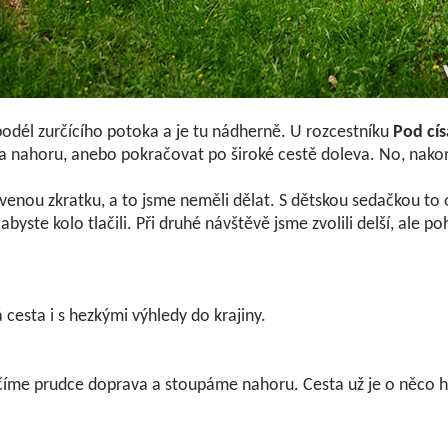
dél zurčícího potoka a je tu nádherně. U rozcestníku
Pod cí
a nahoru, anebo pokračovat po široké cestě doleva. No, nakone
červenou zkratku, a to jsme neměli dělat. S dětskou sedačkou t
yste kolo tlačili. Při druhé návštěvě jsme zvolili delší, ale 
 cesta i s hezkými výhledy do krajiny.
íme prudce doprava a stoupáme nahoru. Cesta už je o něco h