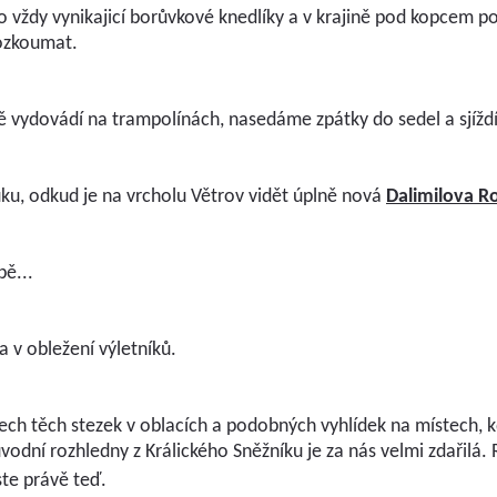
vždy vynikajicí borůvkové knedlíky a v krajině pod kopcem po
ozkoumat.
ě vydovádí na trampolínách, nasedáme zpátky do sedel a sjíždí
u, odkud je na vrcholu Větrov vidět úplně nová
Dalimilova R
bě...
 a v obležení výletníků.
ech těch stezek v oblacích a podobných vyhlídek na místech, k
ůvodní rozhledny z Králického Sněžníku je za nás velmi zdařilá. 
te právě teď.