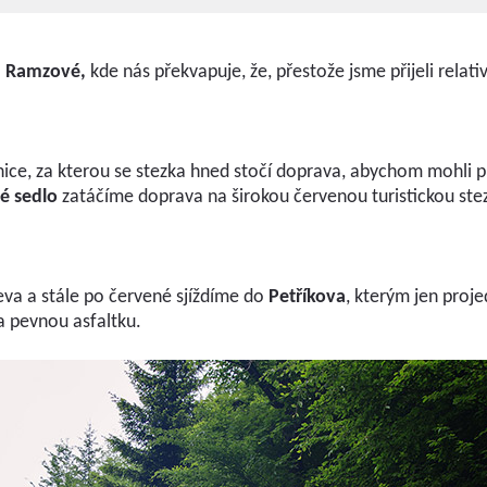
a Ramzové,
kde nás překvapuje, že, přestože jsme přijeli relat
lnice, za kterou se stezka hned stočí doprava, abychom mohli p
é sedlo
zatáčíme doprava na širokou červenou turistickou st
va a stále po červené sjíždíme do
Petříkova
, kterým jen proj
 pevnou asfaltku.