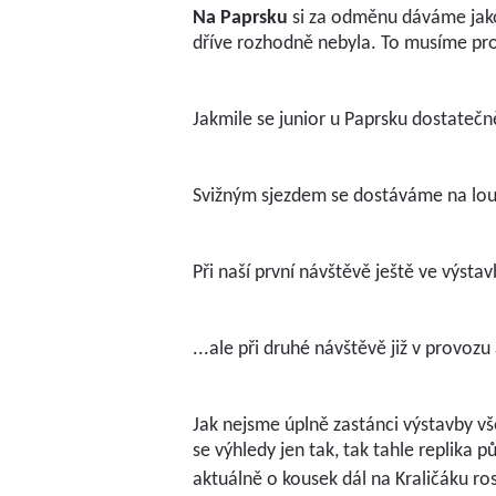
Na Paprsku
si za odměnu dáváme jako 
dříve rozhodně nebyla. To musíme pr
Jakmile se junior u Paprsku dostatečn
Svižným sjezdem se dostáváme na louk
Při naší první návštěvě ještě ve výstav
...ale při druhé návštěvě již v provozu
Jak nejsme úplně zastánci výstavby vš
se výhledy jen tak, tak tahle replika p
aktuálně o kousek dál na Kraličáku ros