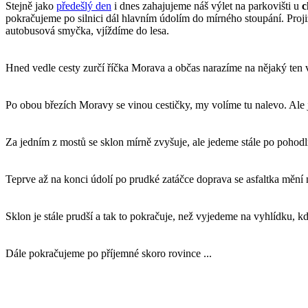
Stejně jako
předešlý den
i dnes zahajujeme náš výlet na parkovišti u
c
pokračujeme po silnici dál hlavním údolím do mírného stoupání. Pro
autobusová smyčka, vjíždíme do lesa.
Hned vedle cesty zurčí říčka Morava a občas narazíme na nějaký ten v
Po obou březích Moravy se vinou cestičky, my volíme tu nalevo. Ale j
Za jedním z mostů se sklon mírně zvyšuje, ale jedeme stále po pohod
Teprve až na konci údolí po prudké zatáčce doprava se asfaltka mění 
Sklon je stále prudší a tak to pokračuje, než vyjedeme na vyhlídku, kde
Dále pokračujeme po příjemné skoro rovince ...