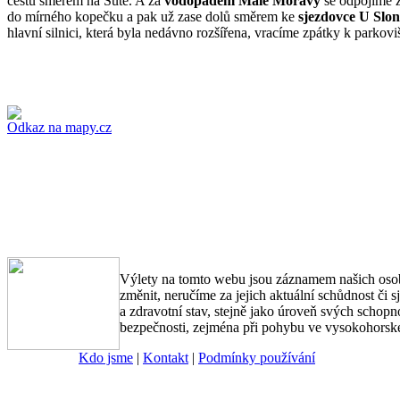
cestu směrem na Sutě. A za
vodopádem Malé Moravy
se odpojíme z
do mírného kopečku a pak už zase dolů směrem ke
sjezdovce U Slo
hlavní silnici, která byla nedávno rozšířena, vracíme zpátky k parkovi
Odkaz na mapy.cz
Výlety na tomto webu jsou záznamem našich osob
změnit, neručíme za jejich aktuální schůdnost či s
a zdravotní stav, stejně jako úroveň svých schopn
bezpečnosti, zejména při pohybu ve vysokohorské
Kdo jsme
|
Kontakt
|
Podmínky používání