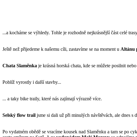
...a kocháme se výhledy. Tohle je rozhodně nejkrásnější část celé trasy
Ještě než přijedeme k našemu cíli, zastavíme se na moment u
Altánu 
Chata Slaměnka
je krásná horská chata, kde se můžete posilnit nebo 
Poblíž vyrostly i další stavby...
... a taky bike traily, které nás zajímají výrazně více.
Selský flow trail
jsme si dali už při minulých návštěvách, ale dnes s
Po vydatném obědě se vracíme kousek nad Slaměnku a tam se po cykl