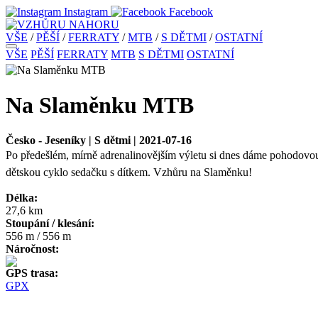
Instagram
Facebook
VŠE
/
PĚŠÍ
/
FERRATY
/
MTB
/
S DĚTMI
/
OSTATNÍ
VŠE
PĚŠÍ
FERRATY
MTB
S DĚTMI
OSTATNÍ
Na Slaměnku MTB
Česko - Jeseníky | S dětmi | 2021-07-16
Po předešlém, mírně adrenalinovějším výletu si dnes dáme pohodovou
dětskou cyklo sedačku s dítkem. Vzhůru na Slaměnku!
Délka:
27,6 km
Stoupání / klesání:
556 m / 556 m
Náročnost:
GPS trasa:
GPX