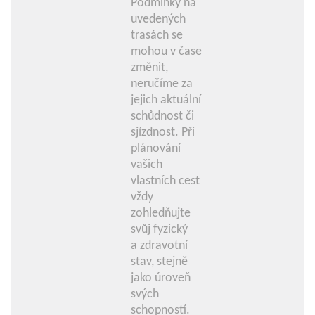
Podmínky na
uvedených
trasách se
mohou v čase
změnit,
neručíme za
jejich aktuální
schůdnost či
sjízdnost. Při
plánování
vašich
vlastních cest
vždy
zohledňujte
svůj fyzický
a zdravotní
stav, stejně
jako úroveň
svých
schopností.