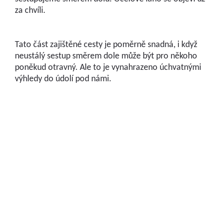
za chvíli.
Tato část zajištěné cesty je poměrně snadná, i když
neustálý sestup směrem dole může být pro někoho
poněkud otravný. Ale to je vynahrazeno úchvatnými
výhledy do údolí pod námi.