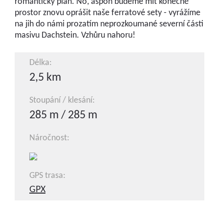
romantický plán. No, aspoň budeme mít konečně
prostor znovu oprášit naše ferratové sety - vyrážíme
na jih do námi prozatím neprozkoumané severní části
masivu Dachstein. Vzhůru nahoru!
Délka:
2,5 km
Stoupání / klesání:
285 m / 285 m
Náročnost:
GPS trasa:
GPX