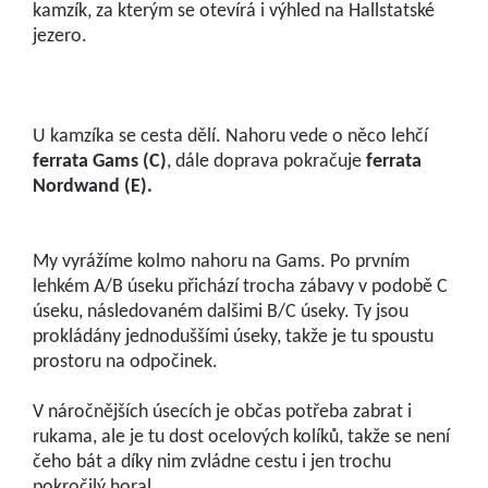
kamzík, za kterým se otevírá i výhled na Hallstatské
jezero.
U kamzíka se cesta dělí. Nahoru vede o něco lehčí
ferrata Gams (C)
, dále doprava pokračuje
ferrata
Nordwand (E).
My vyrážíme kolmo nahoru na Gams. Po prvním
lehkém A/B úseku přichází trocha zábavy v podobě C
úseku, následovaném dalšimi B/C úseky. Ty jsou
prokládány jednoduššími úseky, takže je tu spoustu
prostoru na odpočinek.
V náročnějších úsecích je občas potřeba zabrat i
rukama, ale je tu dost ocelových kolíků, takže se není
čeho bát a díky nim zvládne cestu i jen trochu
pokročilý horal.