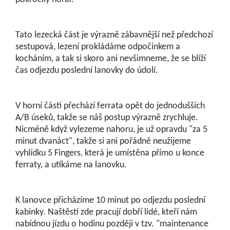
Tato lezecká část je výrazně zábavnější než předchozí
sestupová, lezení prokládáme odpočinkem a
kocháním, a tak si skoro ani nevšimneme, že se blíží
čas odjezdu poslední lanovky do údolí.
V horní části přechází ferrata opět do jednodušších
A/B úseků, takže se náš postup výrazně zrychluje.
Nicméně když vylezeme nahoru, je už opravdu "za 5
minut dvanáct", takže si ani pořádně neužijeme
vyhlídku 5 Fingers, která je umístěna přímo u konce
ferraty, a utíkáme na lanovku.
K lanovce přicházíme 10 minut po odjezdu poslední
kabinky. Naštěstí zde pracují dobří lidé, kteří nám
nabídnou jízdu o hodinu později v tzv. "maintenance