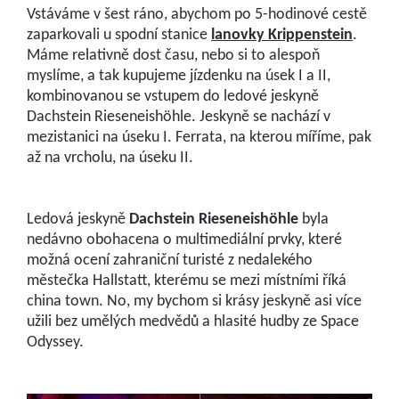
Vstáváme v šest ráno, abychom po 5-hodinové cestě
zaparkovali u spodní stanice
lanovky Krippenstein
.
Máme relativně dost času, nebo si to alespoň
myslíme, a tak kupujeme jízdenku na úsek I a II,
kombinovanou se vstupem do ledové jeskyně
Dachstein Rieseneishöhle. Jeskyně se nachází v
mezistanici na úseku I. Ferrata, na kterou míříme, pak
až na vrcholu, na úseku II.
Ledová jeskyně
Dachstein Rieseneishöhle
byla
nedávno obohacena o multimediální prvky, které
možná ocení zahraniční turisté z nedalekého
městečka Hallstatt, kterému se mezi místními říká
china town. No, my bychom si krásy jeskyně asi více
užili bez umělých medvědů a hlasité hudby ze Space
Odyssey.