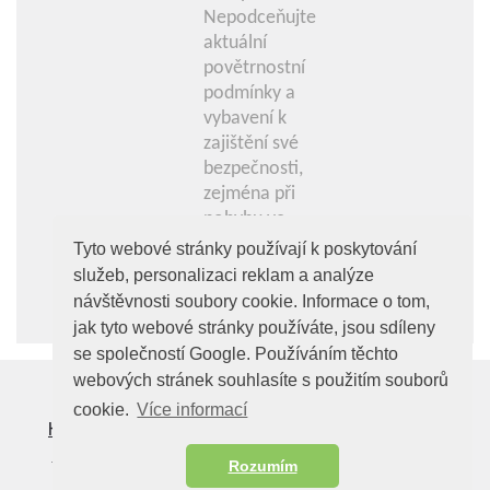
Nepodceňujte
aktuální
povětrnostní
podmínky a
vybavení k
zajištění své
bezpečnosti,
zejména při
pohybu ve
vysokohorském
Tyto webové stránky používají k poskytování
terénu a na
služeb, personalizaci reklam a analýze
zajištěných
návštěvnosti soubory cookie. Informace o tom,
cestách.
jak tyto webové stránky používáte, jsou sdíleny
se společností Google. Používáním těchto
webových stránek souhlasíte s použitím souborů
cookie.
Více informací
Kdo jsme
|
Kontakt
|
Copyright (c) 2014-2026
Podmínky používání
Vzhůru Nahoru
Rozumím