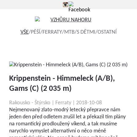
VŠE
/
PĚŠÍ
/
FERRATY
/
MTB
/
S DĚTMI
/
OSTATNÍ
Krippenstein - Himmeleck (A/B),
Gams (C) (2 035 m)
Rakousko - Štýrsko | Ferraty | 2018-10-08
Nejmenovaný zlato-modrý letecký přepravce nám
jeden den před odletem zrušil let a překazil tím plány
na romantický prodloužený víkend, a tak musíme
narychlo vymyslet alternativní o něco méně