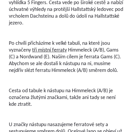
vyhlídka 5 Fingers. Cesta vede po široké cestě a nabízí
úchvatné výhledy na protější Hallstattský ledovec pod
vrcholem Dachsteinu a dolů do údolí na Hallstattské
jezero.
Po chvíli přicházíme k velké tabuli, na které jsou
vyznačeny
tři místní ferraty
Himmeleck (A/B), Gams
(C) a Nordwand (E). Naším cílem je ferrata Gams (C).
Abychom se ale dostali k nástupu na ni, musíme
nejdřív slézt ferratu Himmeleck (A/B) směrem dolů.
Cesta od tabule k nástupu na Himmeleck (A/B) je
označena žlutými značkami, takže ani tady se není
kde ztratit.
U značky nástupu nasazujeme ferratové sety a
sestupujeme směrem dolů. Ocelové lano se objeví už