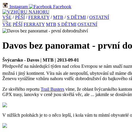
Instagram
Facebook
VŠE
/
PĚŠÍ
/
FERRATY
/
MTB
/
S DĚTMI
/
OSTATNÍ
VŠE
PĚŠÍ
FERRATY
MTB
S DĚTMI
OSTATNÍ
Davos bez panoramat - první do
Švýcarsko - Davos | MTB | 2013-09-01
Předpověď na následující týden nad celou Evropou se nám snaží naznač
možná i jiný kontinent. Víra nás ale neopouští, ubytování už máme dl
Ženevu vyrážíme vzhůru nahoru vstříc dobrodružství do bajkového rá
Ze skvělého reportu
Trail Busters
víme, že oblast švýcarského kanton
GPX trasy, lanovky v ceně jsou skvělá věc, ale ... jakmile se dostáv
V nižších polohách je to o něco lepší, i kola vám tu místní obyvatelé oč